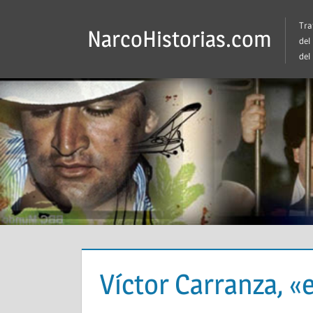
Saltar
Tra
al
NarcoHistorias.com
del
contenido
del
Víctor Carranza, «