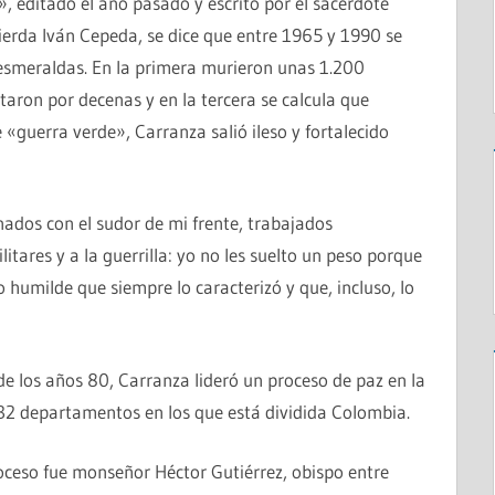
n», editado el año pasado y escrito por el sacerdote
quierda Iván Cepeda, se dice que entre 1965 y 1990 se
s esmeraldas. En la primera murieron unas 1.200
aron por decenas y en la tercera se calcula que
«guerra verde», Carranza salió ileso y fortalecido
ados con el sudor de mi frente, trabajados
litares y a la guerrilla: yo no les suelto un peso porque
 humilde que siempre lo caracterizó y que, incluso, lo
 de los años 80, Carranza lideró un proceso de paz en la
32 departamentos en los que está dividida Colombia.
oceso fue monseñor Héctor Gutiérrez, obispo entre