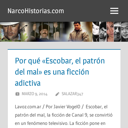
Saltar
NarcoHistorias.com
al
Menú
contenido
Por qué «Escobar, el patrón
del mal» es una ficción
adictiva
MARZO 9, 2014
SALAZAR347
Lavoz.com.ar / Por Javier Vogel0 / Escobar, el
patrón del mal, la ficción de Canal 9, se convirtió
en un fenómeno televisivo. La ficción pone en