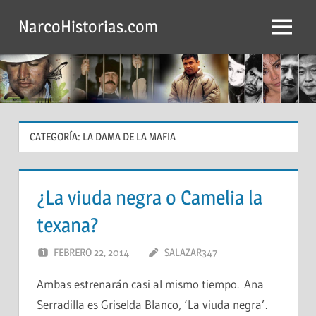
Saltar
NarcoHistorias.com
al
Menú
contenido
CATEGORÍA:
LA DAMA DE LA MAFIA
¿La viuda negra o Camelia la
texana?
FEBRERO 22, 2014
SALAZAR347
Ambas estrenarán casi al mismo tiempo. Ana
Serradilla es Griselda Blanco, ‘La viuda negra’.