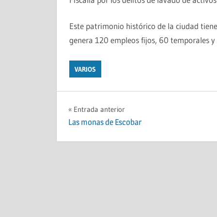
Este patrimonio histórico de la ciudad tien
genera 120 empleos fijos, 60 temporales y 
VARIOS
Navegación
Entrada anterior
Las monas de Escobar
de
entradas