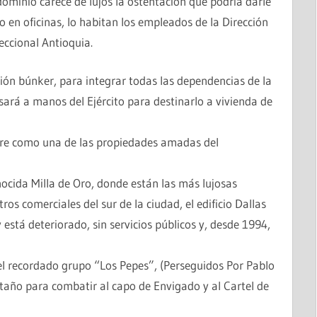
dominio carece de lujos la ostentación que podría darle
o en oficinas, lo habitan los empleados de la Dirección
eccional Antioquia.
ión búnker, para integrar todas las dependencias de la
asará a manos del Ejército para destinarlo a vivienda de
mpre como una de las propiedades amadas del
nocida Milla de Oro, donde están las más lujosas
ros comerciales del sur de la ciudad, el edificio Dallas
está deteriorado, sin servicios públicos y, desde 1994,
el recordado grupo “Los Pepes”, (Perseguidos Por Pablo
taño para combatir al capo de Envigado y al Cartel de