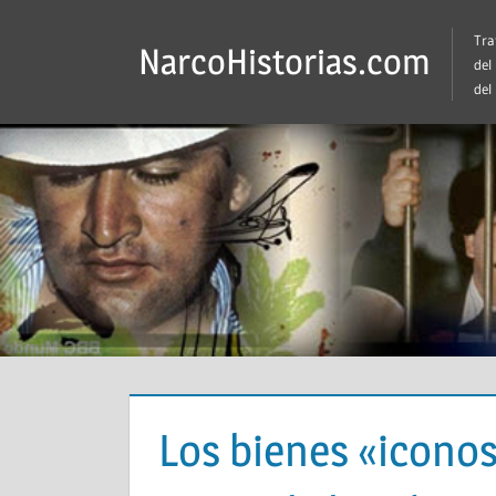
Saltar
Tra
al
NarcoHistorias.com
del
contenido
del
Los bienes «iconos