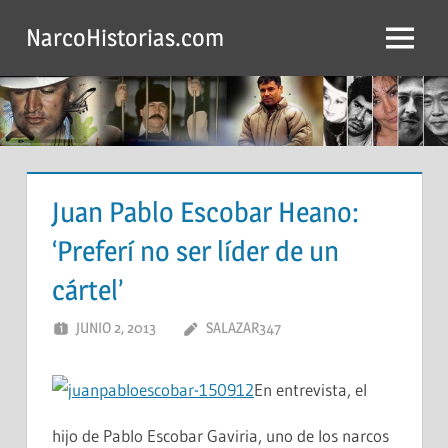
Saltar
NarcoHistorias.com
al
Menú
contenido
Juan Pablo Escobar Heano:
‘Preferí no ser líder de un
cártel’
JUNIO 2, 2013
SALAZAR347
En entrevista, el
hijo de Pablo Escobar Gaviria, uno de los narcos