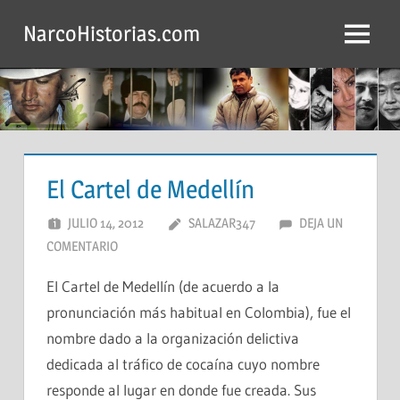
Saltar
NarcoHistorias.com
al
Menú
contenido
El Cartel de Medellín
JULIO 14, 2012
SALAZAR347
DEJA UN
COMENTARIO
El Cartel de Medellín (de acuerdo a la
pronunciación más habitual en Colombia), fue el
nombre dado a la organización delictiva
dedicada al tráfico de cocaína cuyo nombre
responde al lugar en donde fue creada. Sus