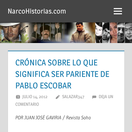
Saltar
NarcoHistorias.com
al
Menú
contenido
CRÓNICA SOBRE LO QUE
SIGNIFICA SER PARIENTE DE
PABLO ESCOBAR
JULIO 14, 2012
SALAZAR347
DEJA UN
COMENTARIO
POR JUAN JOSÉ GAVIRIA / Revista Soho