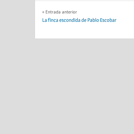
Navegación
Entrada anterior
La finca escondida de Pablo Escobar
de
entradas