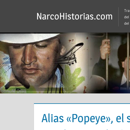
Saltar
Tra
al
NarcoHistorias.com
del
contenido
del
Alias «Popeye», el 