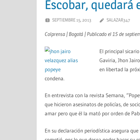
Escobar, quedará e
SEPTIEMBRE 15, 2013
SALAZAR347
Colprensa | Bogotá | Publicado el 15 de septie
El principal sicar
Gaviria, Jhon Jai
en libertad la pr
condena.
En entrevista con la revista Semana, “Pope
que hicieron asesinatos de policías, de soci
amar pero que él la mató por orden de Pab
En su declaración periodística asegura que
cometió, por lo que desea poder hacer su re