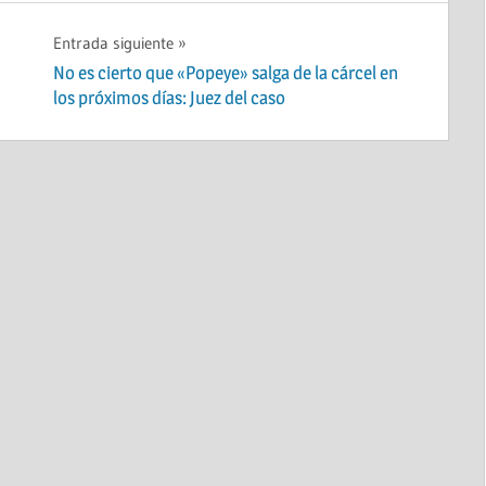
Entrada siguiente
No es cierto que «Popeye» salga de la cárcel en
los próximos días: Juez del caso