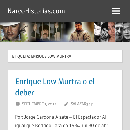
Saltar
NarcoHistorias.com
al
Menú
contenido
ETIQUETA:
ENRIQUE LOW MURTRA
Enrique Low Murtra o el
deber
SEPTIEMBRE 1, 2012
SALAZAR347
Por: Jorge Cardona Alzate – El Espectador Al
igual que Rodrigo Lara en 1984, un 30 de abril