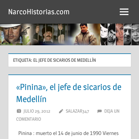
Saltar
NarcoHistorias.com
al
Menú
contenido
ETIQUETA:
EL JEFE DE SICARIOS DE MEDELLÍN
«Pinina», el jefe de sicarios de
Medellín
JULIO 29, 2012
SALAZAR347
DEJA UN
COMENTARIO
Pinina : muerto el 14 de junio de 1990 Viernes